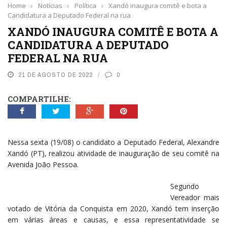
Home
›
Notícias
›
Política
›
Xandó inaugura comitê e bota a
Candidatura a Deputado Federal na rua
XANDÓ INAUGURA COMITÊ E BOTA A
CANDIDATURA A DEPUTADO
FEDERAL NA RUA
21 DE AGOSTO DE 2022
0
COMPARTILHE:
Nessa sexta (19/08) o candidato a Deputado Federal, Alexandre
Xandó (PT), realizou atividade de inauguração de seu comitê na
Avenida João Pessoa.
Segundo
Vereador mais
votado de Vitória da Conquista em 2020, Xandó tem inserção
em várias áreas e causas, e essa representatividade se