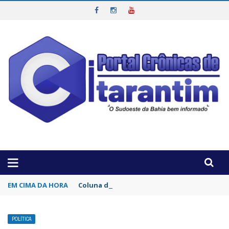
OTICIAS DA REGIÃO!
EM CIMA DA HORA
Coluna da semana por Lucas Sobrinho: Por 
POLÍTICA