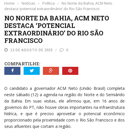
Home
›
Notícias
›
Política
›
No Norte da Bahia, ACM Neto
destaca ‘potencial extraordinário’ do Rio São Francisco
NO NORTE DA BAHIA, ACM NETO
DESTACA ‘POTENCIAL
EXTRAORDINÁRIO’ DO RIO SÃO
FRANCISCO
13 DE AGOSTO DE 2022
0
COMPARTILHE:
O candidato a governador ACM Neto (União Brasil) completa
neste sábado (12) a agenda na região do Norte e do Semiárido
da Bahia. Em suas visitas, ele afirmou que, em 16 anos de
governos do PT, não houve obras importantes na infraestrutura
hídrica, e que é preciso aproveitar o potencial econômico
proporcionado pela proximidade com o Rio São Francisco e dos
seus afluentes que cortam a região.