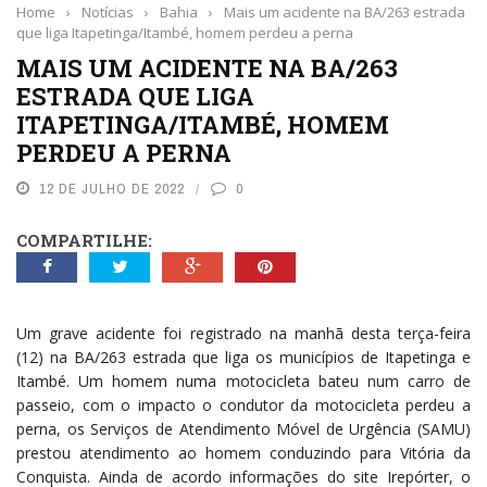
Home
›
Notícias
›
Bahia
›
Mais um acidente na BA/263 estrada
que liga Itapetinga/Itambé, homem perdeu a perna
MAIS UM ACIDENTE NA BA/263
ESTRADA QUE LIGA
ITAPETINGA/ITAMBÉ, HOMEM
PERDEU A PERNA
12 DE JULHO DE 2022
0
COMPARTILHE:
Um grave acidente foi registrado na manhã desta terça-feira
(12) na BA/263 estrada que liga os municípios de Itapetinga e
Itambé. Um homem numa motocicleta bateu num carro de
passeio, com o impacto o condutor da motocicleta perdeu a
perna, os Serviços de Atendimento Móvel de Urgência (SAMU)
prestou atendimento ao homem conduzindo para Vitória da
Conquista. Ainda de acordo informações do site Irepórter, o