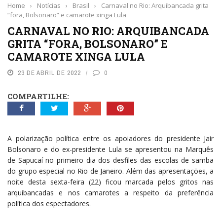
Home
›
Notícias
›
Brasil
›
Carnaval no Rio: Arquibancada grita
“fora, Bolsonaro” e camarote xinga Lula
CARNAVAL NO RIO: ARQUIBANCADA
GRITA “FORA, BOLSONARO” E
CAMAROTE XINGA LULA
23 DE ABRIL DE 2022
0
COMPARTILHE:
A polarização política entre os apoiadores do presidente Jair
Bolsonaro e do ex-presidente Lula se apresentou na Marquês
de Sapucaí no primeiro dia dos desfiles das escolas de samba
do grupo especial no Rio de Janeiro. Além das apresentações, a
noite desta sexta-feira (22) ficou marcada pelos gritos nas
arquibancadas e nos camarotes a respeito da preferência
política dos espectadores.