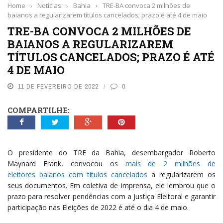
Home
›
Notícias
›
Bahia
›
TRE-BA convoca 2 milhões de
baianos a regularizarem títulos cancelados; prazo é até 4 de maio
TRE-BA CONVOCA 2 MILHÕES DE
BAIANOS A REGULARIZAREM
TÍTULOS CANCELADOS; PRAZO É ATÉ
4 DE MAIO
11 DE FEVEREIRO DE 2022
0
COMPARTILHE:
O presidente do TRE da Bahia, desembargador Roberto
Maynard Frank, convocou os
mais de 2 milhões de
eleitores baianos com títulos cancelados
a regularizarem os
seus documentos. Em coletiva de imprensa, ele lembrou que o
prazo para resolver pendências com a Justiça Eleitoral e garantir
participação nas Eleições de 2022 é até o dia 4 de maio.