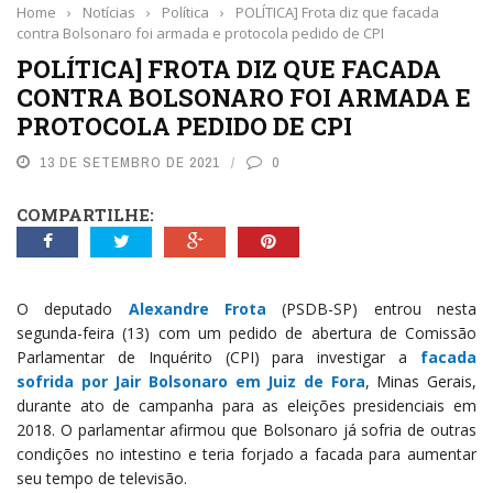
Home
›
Notícias
›
Política
›
POLÍTICA] Frota diz que facada
contra Bolsonaro foi armada e protocola pedido de CPI
POLÍTICA] FROTA DIZ QUE FACADA
CONTRA BOLSONARO FOI ARMADA E
PROTOCOLA PEDIDO DE CPI
13 DE SETEMBRO DE 2021
0
COMPARTILHE:
O deputado
Alexandre Frota
(PSDB-SP) entrou nesta
segunda-feira (13) com um pedido de abertura de Comissão
Parlamentar de Inquérito (CPI) para investigar a
facada
sofrida por Jair Bolsonaro em Juiz de Fora
, Minas Gerais,
durante ato de campanha para as eleições presidenciais em
2018. O parlamentar afirmou que Bolsonaro já sofria de outras
condições no intestino e teria forjado a facada para aumentar
seu tempo de televisão.