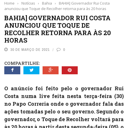
Home
›
Notícias
›
Bahia
›
BAHIA] Governador Rui Costa
anunciou que Toque de Recolher retorna para às 20 horas
BAHIA] GOVERNADOR RUI COSTA
ANUNCIOU QUE TOQUE DE
RECOLHER RETORNA PARA ÀS 20
HORAS
30 DE MARÇO DE 2021
0
COMPARTILHE:
O anúncio foi feito pelo o governador Rui
Costa numa live feita nesta terça-feira (30)
no Papo Correria onde o governador fala das
ações tomadas pelo o seu governo. Segundo o
governador, o Toque de Recolher voltará para
às 20 horas à partir desta segunda-feira (05), o