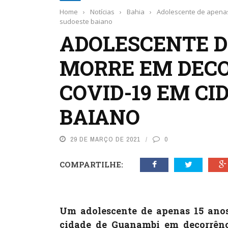
Home
›
Notícias
›
Bahia
›
Adolescente de apenas
sudoeste baiano
ADOLESCENTE D
MORRE EM DECO
COVID-19 EM CI
BAIANO
29 DE MARÇO DE 2021
0
COMPARTILHE:
Um adolescente de apenas 15 ano
cidade de Guanambi em decorrênc