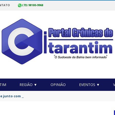
NTATO
(73) 98180-9968
TIM
REGIÃO ▼
OPINIÃO
EVENTOS ▼
 junto com a Associação acionam a Justiça por acesso à água potá