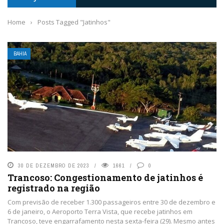
Home
›
Posts Tagged "Jatinhos"
BAHIA
30 DE DEZEMBRO DE 2023
1661
0
Trancoso: Congestionamento de jatinhos é
registrado na região
Com previsão de receber 1.300 passageiros entre 30 de dezembro e
6 de janeiro, o Aeroporto Terra Vista, que recebe jatinhos em
Trancoso, teve engarrafamento nesta sexta-feira (29). Mesmo antes