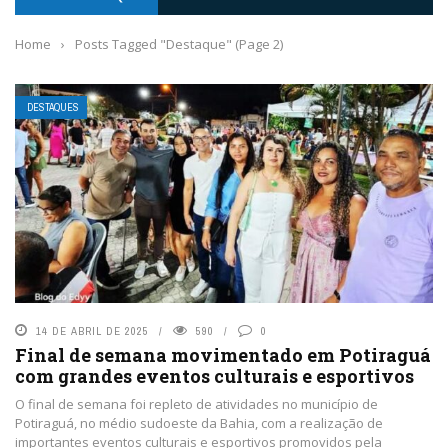
Home
›
Posts Tagged "Destaque"
(Page 2)
DESTAQUES
14 DE ABRIL DE 2025
590
0
Final de semana movimentado em Potiraguá
com grandes eventos culturais e esportivos
O final de semana foi repleto de atividades no município de
Potiraguá, no médio sudoeste da Bahia, com a realização de
importantes eventos culturais e esportivos promovidos pela