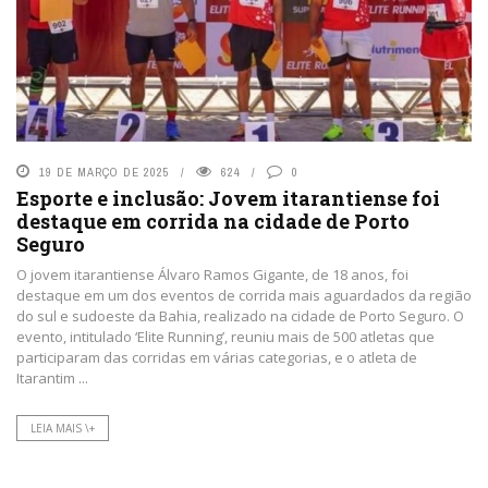
19 DE MARÇO DE 2025
624
0
Esporte e inclusão: Jovem itarantiense foi
destaque em corrida na cidade de Porto
Seguro
O jovem itarantiense Álvaro Ramos Gigante, de 18 anos, foi
destaque em um dos eventos de corrida mais aguardados da região
do sul e sudoeste da Bahia, realizado na cidade de Porto Seguro. O
evento, intitulado ‘Elite Running’, reuniu mais de 500 atletas que
participaram das corridas em várias categorias, e o atleta de
Itarantim ...
LEIA MAIS \+