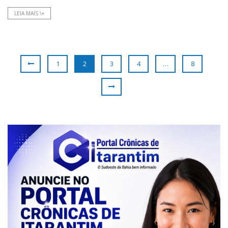
LEIA MAIS \+
1
2
3
4
…
8