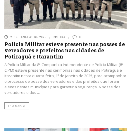
2 DE JANEIRO DE 2025
844
0
Polícia Militar esteve presente nas posses de
vereadores e prefeitos nas cidades de
Potiraguá e Itarantim
A Polícia Militar da 8ª Companhia Independente de Polícia Militar (8ª
CIPM) esteve presente nas cerimônias nas cidades de Potiraguá e
Itarantim nesta quarta-feira, 1º de janeiro de 2025, para acompanhar
o processo de posse dos vereadores e dos prefeitos que foram
eleitos nestes municípios para garantir a segurança. A posse dos
vereadores e dos ...
LEIA MAIS \+