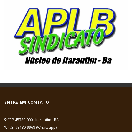
ENTRE EM CONTATO
CEP 45780-000 . Itarantim . BA
(73) 98180-9968 (Whatsapp)