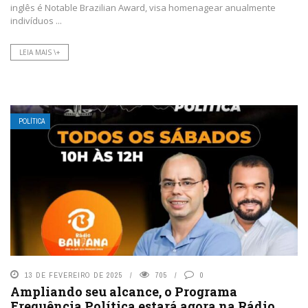
inglês é Notable Brazilian Award, visa homenagear anualmente
indivíduos ...
LEIA MAIS \+
POLÍTICA
13 DE FEVEREIRO DE 2025
705
0
Ampliando seu alcance, o Programa
Frequência Política estará agora na Rádio