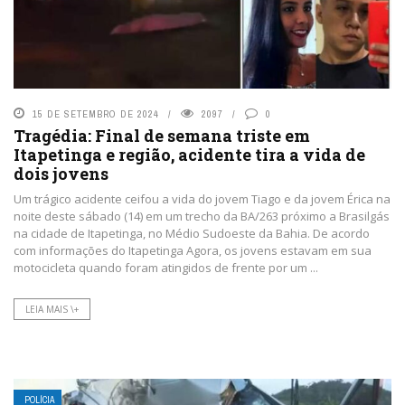
15 DE SETEMBRO DE 2024
2097
0
Tragédia: Final de semana triste em
Itapetinga e região, acidente tira a vida de
dois jovens
Um trágico acidente ceifou a vida do jovem Tiago e da jovem Érica na
noite deste sábado (14) em um trecho da BA/263 próximo a Brasilgás
na cidade de Itapetinga, no Médio Sudoeste da Bahia. De acordo
com informações do Itapetinga Agora, os jovens estavam em sua
motocicleta quando foram atingidos de frente por um ...
LEIA MAIS \+
POLÍCIA