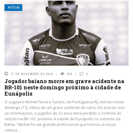
NOTÍCIAS
17 DE NOVEMBRO DE 2024
856
0
Jogador baiano morre em grave acidente na
BR-101 neste domingo próximo à cidade de
Eunápolis
O zagueiro Michel Pereira Santos, da Portuguesa-RJ, morreu neste
domingo (17), vítima de um grave acidente de carro. De acordo com
as informações, o jogador de 33 anos teria perdido o controle do
veículo na BR-101, próximo à cidade de Eunápolis no extremo da
Bahia. “Michel foi um grande profissional que honrou a nossa
camisa ...