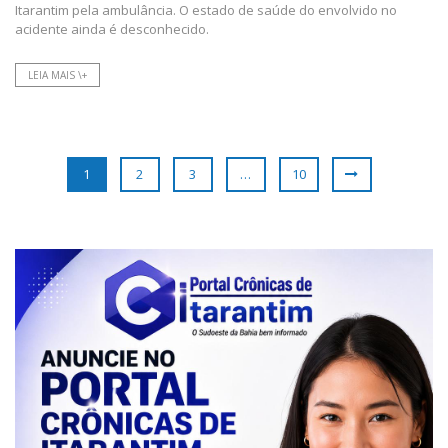
Itarantim pela ambulância. O estado de saúde do envolvido no
acidente ainda é desconhecido.
LEIA MAIS \+
1
2
3
…
10