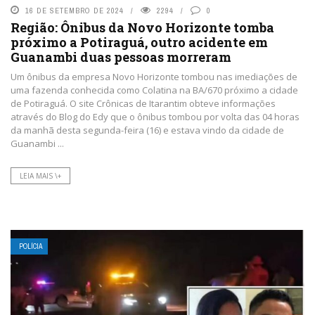
16 DE SETEMBRO DE 2024
2294
0
Região: Ônibus da Novo Horizonte tomba
próximo a Potiraguá, outro acidente em
Guanambi duas pessoas morreram
Um ônibus da empresa Novo Horizonte tombou nas imediações de
uma fazenda conhecida como Colatina na BA/670 próximo a cidade
de Potiraguá. O site Crônicas de Itarantim obteve informações
através do Blog do Edy que o ônibus tombou por volta das 04 horas
da manhã desta segunda-feira (16) e estava vindo da cidade de
Guanambi ...
LEIA MAIS \+
POLÍCIA