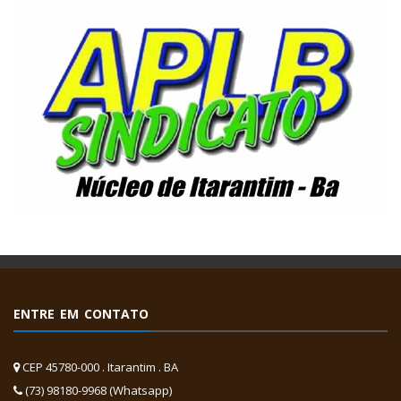
ENTRE EM CONTATO
CEP 45780-000 . Itarantim . BA
(73) 98180-9968 (Whatsapp)