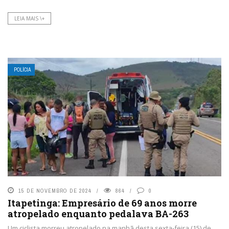
LEIA MAIS \+
POLÍCIA
15 DE NOVEMBRO DE 2024
864
0
Itapetinga: Empresário de 69 anos morre
atropelado enquanto pedalava BA-263
Um ciclista morreu atropelado na manhã desta sexta-feira (15) de