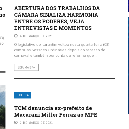
o
ABERTURA DOS TRABALHOS DA
omo
CÂMARA SINALIZA HARMONIA
ENTRE OS PODERES, VEJA
ENTREVISTAS E MOMENTOS
4 DE MARÇO DE 2021
03)
 ao
O legislativo de Itarantim voltou nesta quarta-feira (03)
com suas Sessões Ordinárias depois do recesso de
carnaval e também por conta da reforma que ...
LEIA MAIS \+
POLÍTICA
TCM denuncia ex-prefeito de
Macarani Miller Ferraz ao MPE
2 DE MARÇO DE 2021