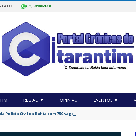
NTATO
(73) 98180-9968
TIM
REGIÃO ▼
OPINIÃO
EVENTOS ▼
da Polícia Civil da Bahia com 750 vagas começam nesta sexta-feira