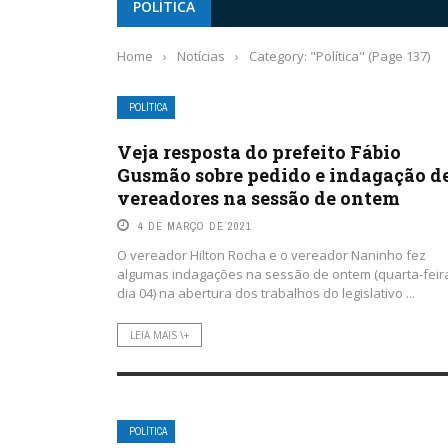
POLÍTICA
Home
›
Notícias
›
Category: "Política"
(Page 137)
POLÍTICA
Veja resposta do prefeito Fábio
Gusmão sobre pedido e indagação d
vereadores na sessão de ontem
4 DE MARÇO DE 2021
O vereador Hilton Rocha e o vereador Naninho fez
algumas indagações na sessão de ontem (quarta-feir
dia 04) na abertura dos trabalhos do legislativo ...
LEIA MAIS \+
POLÍTICA