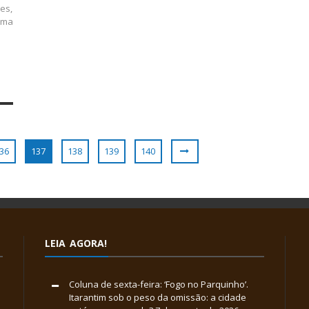
es,
rma
36
137
138
139
140
LEIA AGORA!
Coluna de sexta-feira: ‘Fogo no Parquinho’.
Itarantim sob o peso da omissão: a cidade