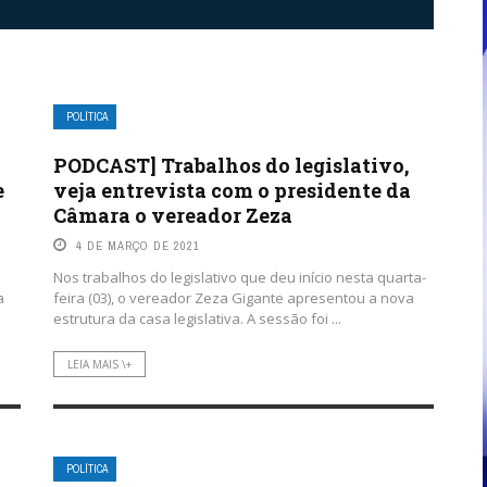
POLÍTICA
PODCAST] Trabalhos do legislativo,
e
veja entrevista com o presidente da
Câmara o vereador Zeza
4 DE MARÇO DE 2021
Nos trabalhos do legislativo que deu início nesta quarta-
a
feira (03), o vereador Zeza Gigante apresentou a nova
estrutura da casa legislativa. A sessão foi ...
LEIA MAIS \+
POLÍTICA