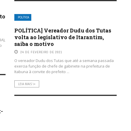
to
POLÍTICA
POLÍTICA] Vereador Dudu dos Tutas
volta ao legislativo de Itarantim,
A),
saiba o motivo
o
24 DE FEVEREIRO DE 2021
O vereador Dudu dos Tutas que até a semana passada
exercia função de chefe de gabinete na prefeitura de
Itabuna à convite do prefeito ...
LEIA MAIS \+
x-