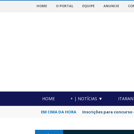
HOME
O PORTAL
EQUIPE
ANUNCIE
CO
OTICIAS DA REGIÃO!
HOME
+ | NOTÍCIAS ▼
ITARAN
EM CIMA DA HORA
Inscrições para concurso 