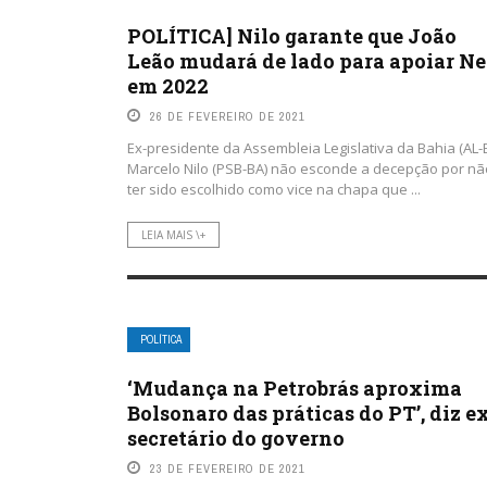
POLÍTICA] Nilo garante que João
Leão mudará de lado para apoiar Ne
em 2022
26 DE FEVEREIRO DE 2021
Ex-presidente da Assembleia Legislativa da Bahia (AL-B
Marcelo Nilo (PSB-BA) não esconde a decepção por nã
ter sido escolhido como vice na chapa que ...
LEIA MAIS \+
POLÍTICA
‘Mudança na Petrobrás aproxima
Bolsonaro das práticas do PT’, diz e
secretário do governo
23 DE FEVEREIRO DE 2021