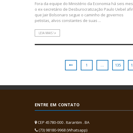
Fora da equipe do Ministério da Economia há seis mes
o ex-secretário de Desburocratização Paulo Uebel afi
que Jair Bolsonaro segue o caminho de governos
petistas, alvos constantes de suas ...
LEIA MAIS \+
1
…
135
1
ENTRE EM CONTATO
CEP 45780-000 . Itarantim . BA
(73) 98180-9968 (Whatsapp)